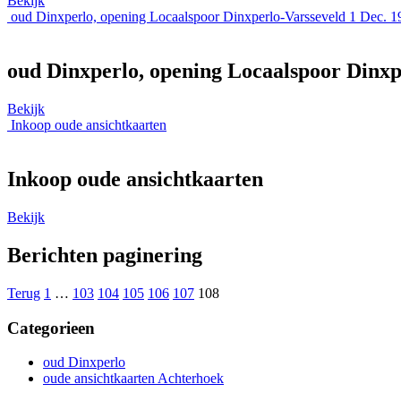
Bekijk
oud Dinxperlo, opening Locaalspoor Dinxperlo-Varsseveld 1 Dec. 190
oud Dinxperlo, opening Locaalspoor Dinxpe
Bekijk
Inkoop oude ansichtkaarten
Inkoop oude ansichtkaarten
Bekijk
Berichten paginering
Terug
1
…
103
104
105
106
107
108
Categorieen
oud Dinxperlo
oude ansichtkaarten Achterhoek