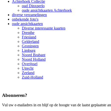
Achterhoek Collectie
oud Dinxperlo
oude ansichtkaarten Achterhoek
diverse verzamelingen
onbekende foto's
oude ansichtkaarten
Diverse interessante kaarten
Drenthe
Friesland
Gelderland
Groningen
Limburg
Noord Brabant
Noord Holland
Overijssel
Utrecht
Zeeland
Zuid-Holland
Abonneren?
Vul uw e-mailadres in en blijf op de hoogte van de laatst geplaatste a