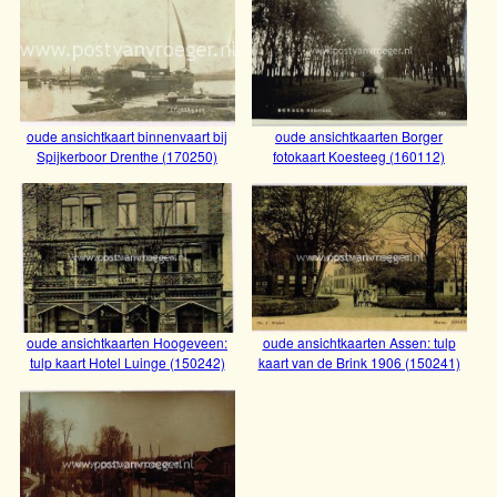
oude ansichtkaarten Meppel 190021
oude ansichten Assen: fotokaart Vaart
oude ansichtkaart binnenvaart bij
oude ansichtkaarten Borger
Noordzijde (170326) opgelost zoekplaatje
Spijkerboor Drenthe (170250)
fotokaart Koesteeg (160112)
Bekijk
Bekijk
oude ansichtkaarten Smilde: fotokaart
oude ansichtkaarten Hoogeveen:
oude ansichtkaarten Assen: tulp
oude ansichtkaarten Smilde: fotokaart Villa
korenmalerij (180254)
tulp kaart Hotel Luinge (150242)
kaart van de Brink 1906 (150241)
Bekijk
Bekijk
foto B.van der Zeijl Groningen (180171)