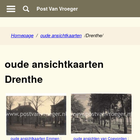
Post Van Vroeger
Homepage
/
oude ansichtkaarten
/
Drenthe
/
oude ansichtkaarten
Drenthe
oude ansichtkaarten Emmen :
oude ansichten van Coevorden :