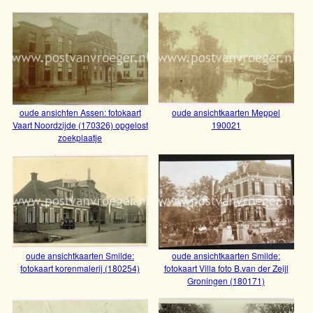
oude ansichten Nieuwe Krim bij
oude ansichtkaarten Diever: fotokaart
oude ansichten Assen: fotokaart
oude ansichtkaarten Meppel
Coevorden: fotokaart gemeentehuis
winkelpand H.Pook, Kruisstraat 4 (210125)
Vaart Noordzijde (170326) opgelost
190021
Bekijk
(220007)
zoekplaatje
Bekijk
oude ansichtkaart Sleen: fotokaart auto
oude ansichtkaarten Uffelte: fotokaart
(200047)
oude ansichtkaarten Smilde:
oude ansichtkaarten Smilde:
coöp. stoom-zuivelfabriek “algemeen
fotokaart korenmalerij (180254)
fotokaart Villa foto B.van der Zeijl
Bekijk
Groningen (180171)
belang” (210124)
Bekijk