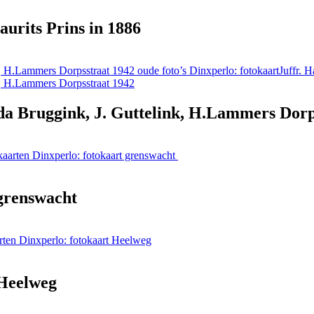
aurits Prins in 1886
oude foto’s Dinxperlo: fotokaartJuffr. 
rda Bruggink, J. Guttelink, H.Lammers Dorp
aarten Dinxperlo: fotokaart grenswacht
 grenswacht
rten Dinxperlo: fotokaart Heelweg
 Heelweg