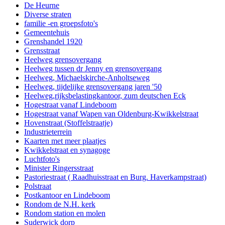
De Heurne
Diverse straten
familie -en groepsfoto's
Gemeentehuis
Grenshandel 1920
Grensstraat
Heelweg grensovergang
Heelweg tussen dr Jenny en grensovergang
Heelweg, Michaelskirche-Anholtseweg
Heelweg, tijdelijke grensovergang jaren '50
Heelweg,rijksbelastingkantoor, zum deutschen Eck
Hogestraat vanaf Lindeboom
Hogestraat vanaf Wapen van Oldenburg-Kwikkelstraat
Hovenstraat (Stoffelstraatje)
Industrieterrein
Kaarten met meer plaatjes
Kwikkelstraat en synagoge
Luchtfoto's
Minister Ringersstraat
Pastoriestraat ( Raadhuisstraat en Burg. Haverkampstraat)
Polstraat
Postkantoor en Lindeboom
Rondom de N.H. kerk
Rondom station en molen
Suderwick dorp