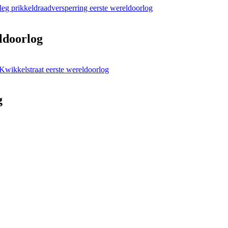
leg prikkeldraadversperring eerste wereldoorlog
ldoorlog
Kwikkelstraat eerste wereldoorlog
g