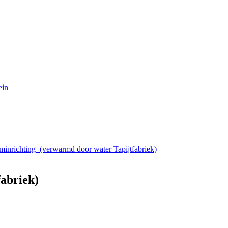
ein
minrichting (verwarmd door water Tapijtfabriek)
fabriek)