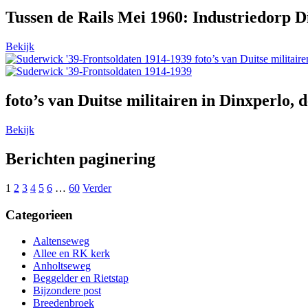
Tussen de Rails Mei 1960: Industriedorp D
Bekijk
foto’s van Duitse militai
foto’s van Duitse militairen in Dinxperlo
Bekijk
Berichten paginering
1
2
3
4
5
6
…
60
Verder
Categorieen
Aaltenseweg
Allee en RK kerk
Anholtseweg
Beggelder en Rietstap
Bijzondere post
Breedenbroek