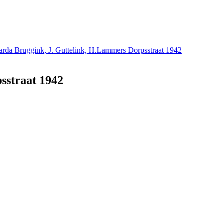
Harda Bruggink, J. Guttelink, H.Lammers Dorpsstraat 1942
sstraat 1942