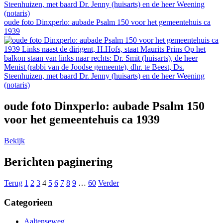
oude foto Dinxperlo: aubade Psalm 150 voor het gemeentehuis ca
1939
oude foto Dinxperlo: aubade Psalm 150
voor het gemeentehuis ca 1939
Bekijk
Berichten paginering
Terug
1
2
3
4
5
6
7
8
9
…
60
Verder
Categorieen
Aaltenseweg