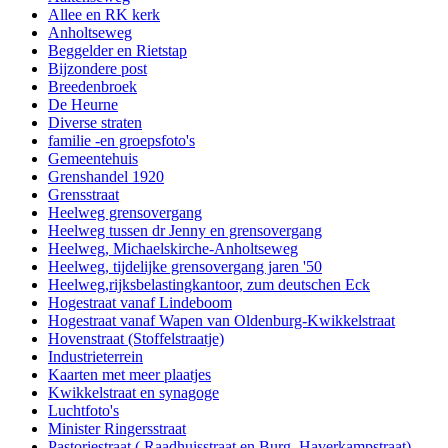
Allee en RK kerk
Anholtseweg
Beggelder en Rietstap
Bijzondere post
Breedenbroek
De Heurne
Diverse straten
familie -en groepsfoto's
Gemeentehuis
Grenshandel 1920
Grensstraat
Heelweg grensovergang
Heelweg tussen dr Jenny en grensovergang
Heelweg, Michaelskirche-Anholtseweg
Heelweg, tijdelijke grensovergang jaren '50
Heelweg,rijksbelastingkantoor, zum deutschen Eck
Hogestraat vanaf Lindeboom
Hogestraat vanaf Wapen van Oldenburg-Kwikkelstraat
Hovenstraat (Stoffelstraatje)
Industrieterrein
Kaarten met meer plaatjes
Kwikkelstraat en synagoge
Luchtfoto's
Minister Ringersstraat
Pastoriestraat ( Raadhuisstraat en Burg. Haverkampstraat)