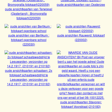
oude ansichtkaarten van Oosterzee
Bekijk
ijs bij vuurtoren Lemmer 170587
oude ansichtkaarten van Terwispel
(Opsterland) : Bromografia
fotokaart(220059)
Bekijk
oude ansichten van Berlikum :
oude ansichten Rauwerd: fotokaart
fotokaart openbare school
(220002)
Bekijk
(220030)
Bekijk
oude ansichtkaarten schaatsen: 2x
oude ansichtkaarten Bergum: fotokaart
fotokaart schaatswedstrijd te
Leeuwarden, verzonden op
Gezicht op Lage Weg -220069
14.2.1917 (210191 en 210192)
Bekijk
oude ansichtkaarten van Oosterzee
oude ansichtkaarten Stavoren:
oude ansichtkaarten van Terwispel
fotokaart Voorstraat (210183)
Bekijk