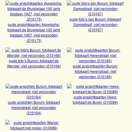
(Opsterland) : Bromografia
fotokaart(220059)
oude ansichten Rauwerd: fotokaart
oude foto’s van Burum: fotokaart
oude ansichten van Berlikum : fotokaart
oude ansichtkaarten Appelscha:
Dorpsstraat, niet verzonden
(220002)
fotokaart de Bruggelaar 100 jarig
(210167)
Bekijk
openbare school (220030)
bestaan 1927, niet verzonden
(210173)
Bekijk
oude foto’s Burum: fotokaart de
Wendel, niet verzonden (210166)
oude ansichtkaarten Burum:
Bekijk
oude ansichtkaarten schaatsen: 2x
fotokaart Herenstraat, niet
verzonden (210165)
Bekijk
fotokaart schaatswedstrijd te Leeuwarden,
verzonden op 14.2.1917 (210191 en 210192)
oude ansichtkaarten Stavoren: fotokaart
oude ansichtkaarten Heeg:
oude ansichten Burum: fotokaart
tulpkaart de Buren (210089)
Bekijk
Voorstraat (210183)
Herenstraat, niet verzonden
(210164)
Bekijk