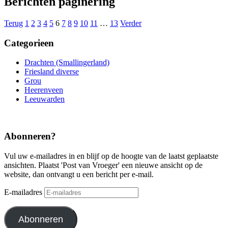
Berichten paginering
Terug
1
2
3
4
5
6
7
8
9
10
11
…
13
Verder
Categorieen
Drachten (Smallingerland)
Friesland diverse
Grou
Heerenveen
Leeuwarden
Abonneren?
Vul uw e-mailadres in en blijf op de hoogte van de laatst geplaatste
ansichten. Plaatst 'Post van Vroeger' een nieuwe ansicht op de
website, dan ontvangt u een bericht per e-mail.
E-mailadres
Abonneren