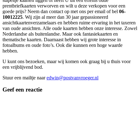
stapeltje kaarten liggen of heeft U uit een erfenis oude
prentbriefkaarten verworven en wilt u deze verkopen voor een
goede prijs? Neem dan contact op met ons per email of bel
06-
10012225
. Wij zijn al meer dan 30 jaar gepassioneerd
ansichtkaartenverzamelaars en hebben ruime ervaring in het taxeren
van oude ansichten. Alle oude kaarten hebben onze interesse. Zowel
Nederlandse als buitenlandse. Maar ook fantasiekaarten en
thematische kaarten. Daarnaast hebben wij grote interesse in
fotoalbums en oude foto’s. Ook die kunnen een hoge waarde
hebben.
U kunt ons bezoeken, maar wij komen ook graag bij u thuis voor
een vrijblijvend bod.
Stuur een mailtje naar
edwin@postvanvroeger.nl
Geef een reactie