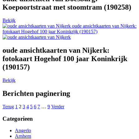
Koepoortstraat met stoomtram (190258)
Bekijk
oude ansichtkaarten van Nijkerk:
fotokaart Hogehof 100 jaar Koninkrijk (190157)
oude ansichtkaarten van Nijkerk:
fotokaart Hogehof 100 jaar Koninkrijk
(190157)
Bekijk
Berichten paginering
Terug
1
2
3
4
5
6
7
…
9
Verder
Categorieen
Angerlo
Arnhem