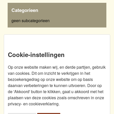
(170292)
Categorieen
geen subcategorieen
Abonneren?
Cookie-instellingen
Vul uw e-mailadres in en blijf op de hoogte van de
laatst geplaatste ansichten. Plaatst 'Post van
Op onze website maken wij, en derde partijen, gebruik
Vroeger' een nieuwe ansicht op de website, dan
van cookies. Dit om inzicht te verkrijgen in het
ontvangt u een bericht per e-mail.
bezoekersgedrag op onze website om op basis
daarvan verbeteringen te kunnen uitvoeren. Door op
oude ansichten Maastricht: litho, gelopen
de 'Akkoord' button te klikken, gaat u akkoord met het
in 1898 (150125)
plaatsen van deze cookies zoals omschreven in onze
Abonneren
privacy- en cookieverklaring.
processie van Vrijthof naar Keizer