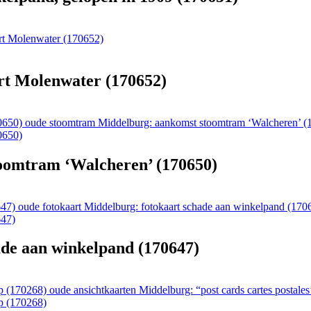
art Molenwater (170652)
art Molenwater (170652)
oude stoomtram Middelburg: aankomst stoomtram ‘Walcheren’ (
oomtram ‘Walcheren’ (170650)
oude fotokaart Middelburg: fotokaart schade aan winkelpand (170
ade aan winkelpand (170647)
oude ansichtkaarten Middelburg: “post cards cartes postales