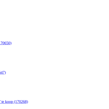
170650)
647)
’ te koop (170268)