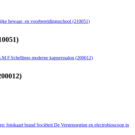
lijke bewaar- en voorbereidingsschool (210051)
10051)
h.M.F.Schellings moderne kapperssalon (200012)
200012)
g: fotokaart brand Sociëteit De Vergenoeging en electrobioscoop in