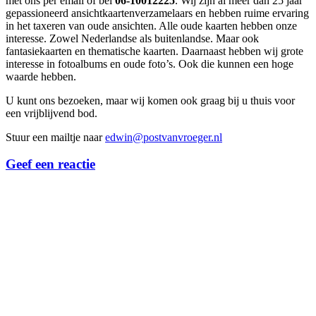
met ons per email of bel
06-10012225
. Wij zijn al meer dan 25 jaar
gepassioneerd ansichtkaartenverzamelaars en hebben ruime ervaring
in het taxeren van oude ansichten. Alle oude kaarten hebben onze
interesse. Zowel Nederlandse als buitenlandse. Maar ook
fantasiekaarten en thematische kaarten. Daarnaast hebben wij grote
interesse in fotoalbums en oude foto’s. Ook die kunnen een hoge
waarde hebben.
U kunt ons bezoeken, maar wij komen ook graag bij u thuis voor
een vrijblijvend bod.
Stuur een mailtje naar
edwin@postvanvroeger.nl
Geef een reactie