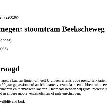
eg (220036)
/
ijmegen: stoomtram Beekscheweg 
0036)
vraagd
stapeltje kaarten liggen of heeft U uit een erfenis oude prentbriefkaar
an 30 jaar gepassioneerd ansichtkaartenverzamelaars en hebben ruime er
ekaarten en thematische kaarten. Daarnaast hebben wij grote interesse
erd in andere mooie verzamelingen of nalatenschappen.
vrijblijvend bod.