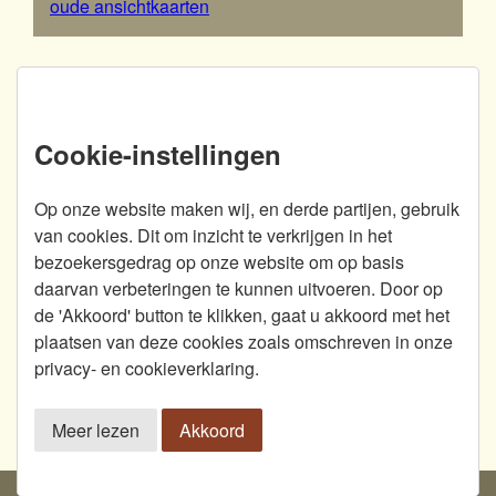
oude ansichtkaarten
Abonneren?
Cookie-instellingen
Vul uw e-mailadres in en blijf op de hoogte van de
laatst geplaatste ansichten. Plaatst 'Post van
Op onze website maken wij, en derde partijen, gebruik
Vroeger' een nieuwe ansicht op de website, dan
van cookies. Dit om inzicht te verkrijgen in het
ontvangt u een bericht per e-mail.
bezoekersgedrag op onze website om op basis
daarvan verbeteringen te kunnen uitvoeren. Door op
de 'Akkoord' button te klikken, gaat u akkoord met het
plaatsen van deze cookies zoals omschreven in onze
Abonneren
privacy- en cookieverklaring.
Meer lezen
Akkoord