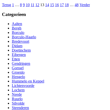
Terug
1
…
8
9
10
11
12
13
14
15
16
17
18
…
48
Verder
Categorieen
Aalten
Bergh
Borculo
Borculo-Haarlo
Bredevoort
Didam
Doetinchem
Eibergen
Etten
Gendringen
Gorssel
Groenlo
Hengelo
Hummelo en Keppel
Lichtenvoorde
Lochem
Neede
Ruurlo
Silvolde
Steenderen