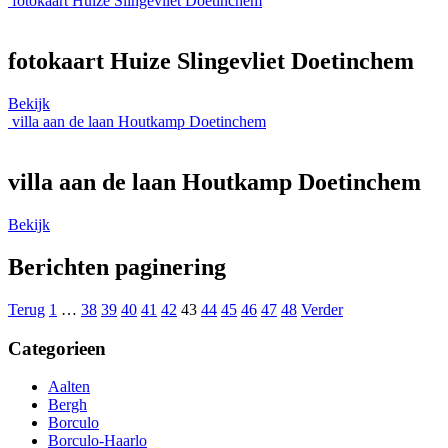
fotokaart Huize Slingevliet Doetinchem
fotokaart Huize Slingevliet Doetinchem
Bekijk
villa aan de laan Houtkamp Doetinchem
villa aan de laan Houtkamp Doetinchem
Bekijk
Berichten paginering
Terug
1
…
38
39
40
41
42
43
44
45
46
47
48
Verder
Categorieen
Aalten
Bergh
Borculo
Borculo-Haarlo