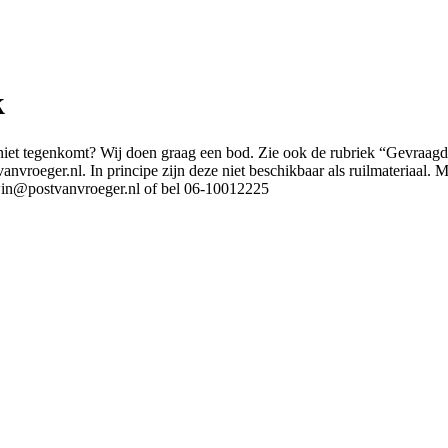
k
 niet tegenkomt? Wij doen graag een bod. Zie ook de rubriek “Gevraagd
vroeger.nl. In principe zijn deze niet beschikbaar als ruilmateriaal. 
win@postvanvroeger.nl of bel 06-10012225