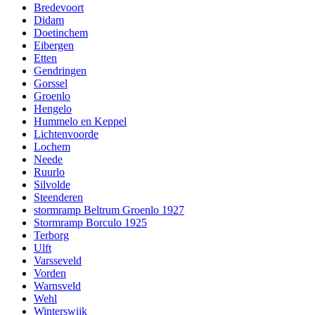
Bredevoort
Didam
Doetinchem
Eibergen
Etten
Gendringen
Gorssel
Groenlo
Hengelo
Hummelo en Keppel
Lichtenvoorde
Lochem
Neede
Ruurlo
Silvolde
Steenderen
stormramp Beltrum Groenlo 1927
Stormramp Borculo 1925
Terborg
Ulft
Varsseveld
Vorden
Warnsveld
Wehl
Winterswijk