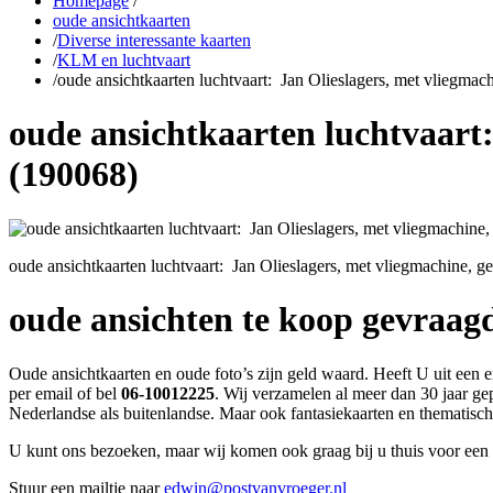
Homepage
/
oude ansichtkaarten
/
Diverse interessante kaarten
/
KLM en luchtvaart
/
oude ansichtkaarten luchtvaart: Jan Olieslagers, met vliegmach
oude ansichtkaarten luchtvaart:
(190068)
oude ansichtkaarten luchtvaart: Jan Olieslagers, met vliegmachine, ge
oude ansichten te koop gevraag
Oude ansichtkaarten en oude foto’s zijn geld waard. Heeft U uit een 
per email of bel
06-10012225
. Wij verzamelen al meer dan 30 jaar ge
Nederlandse als buitenlandse. Maar ook fantasiekaarten en thematisc
U kunt ons bezoeken, maar wij komen ook graag bij u thuis voor een 
Stuur een mailtje naar
edwin@postvanvroeger.nl