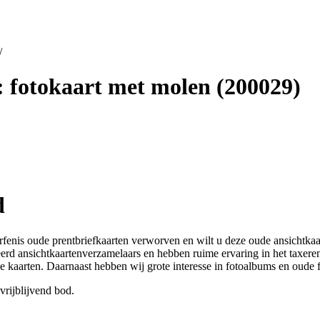
/
 fotokaart met molen (200029)
d
erfenis oude prentbriefkaarten verworven en wilt u deze oude ansichtk
neerd ansichtkaartenverzamelaars en hebben ruime ervaring in het taxer
he kaarten. Daarnaast hebben wij grote interesse in fotoalbums en oud
vrijblijvend bod.