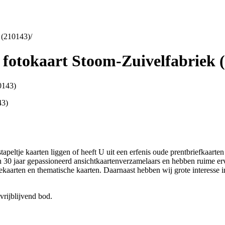
k (210143)
/
 fotokaart Stoom-Zuivelfabriek 
43)
stapeltje kaarten liggen of heeft U uit een erfenis oude prentbriefkaar
an 30 jaar gepassioneerd ansichtkaartenverzamelaars en hebben ruime er
ekaarten en thematische kaarten. Daarnaast hebben wij grote interesse
vrijblijvend bod.