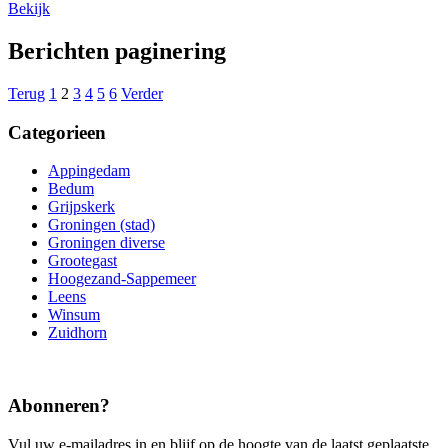
Bekijk
Berichten paginering
Terug
1
2
3
4
5
6
Verder
Categorieen
Appingedam
Bedum
Grijpskerk
Groningen (stad)
Groningen diverse
Grootegast
Hoogezand-Sappemeer
Leens
Winsum
Zuidhorn
Abonneren?
Vul uw e-mailadres in en blijf op de hoogte van de laatst geplaatste