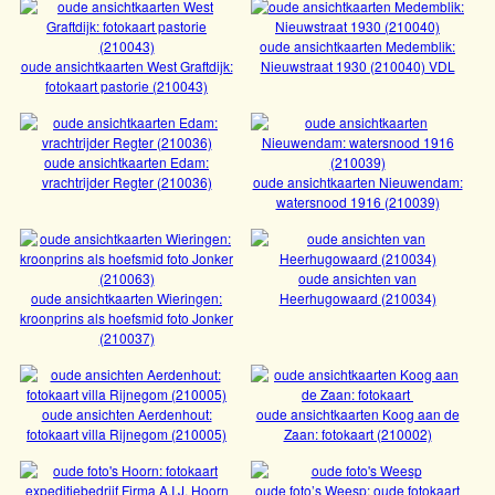
oude ansichtkaarten Medemblik:
oude ansichtkaarten West Graftdijk:
Nieuwstraat 1930 (210040) VDL
Bekijk
fotokaart pastorie (210043)
Bekijk
oude ansichtkaarten Edam:
oude ansichten Amsterdam: bromografia
vrachtrijder Regter (210036)
oude ansichtkaarten Nieuwendam:
Bekijk
fotokaart school Dintelstraat
watersnood 1916 (210039)
Bekijk
oude ansichten van
oude ansichtkaarten Wieringen:
Heerhugowaard (210034)
Bekijk
kroonprins als hoefsmid foto Jonker
(210037)
Bekijk
oude ansichten Broek op Langedijk:
fotokaart, verzonden in 1927 (210055)
oude ansichten Aerdenhout:
oude ansichtkaarten Koog aan de
fotokaart villa Rijnegom (210005)
Zaan: fotokaart (210002)
Bekijk
Bekijk
oude ansichtkaarten Medemblik:
oude ansichtkaarten West Graftdijk:
Nieuwstraat 1930 (210040) VDL
oude foto’s Weesp: oude fotokaart