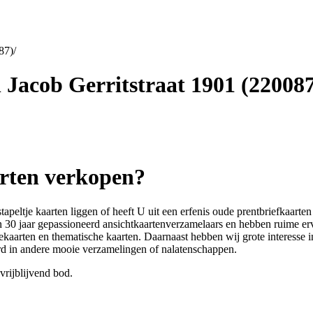
087)
/
n Jacob Gerritstraat 1901 (22008
arten verkopen?
stapeltje kaarten liggen of heeft U uit een erfenis oude prentbriefkaar
an 30 jaar gepassioneerd ansichtkaartenverzamelaars en hebben ruime er
ekaarten en thematische kaarten. Daarnaast hebben wij grote interesse
erd in andere mooie verzamelingen of nalatenschappen.
vrijblijvend bod.